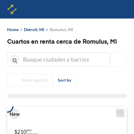
>
>
Home
Detroit, MI
Romulus, MI
Cuartos en renta cerca de Romulus, MI
Save search
Sort by
New
por
$210
semana