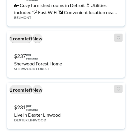
🏡 Cozy furnished rooms in Detroit 🚿Utilities
included 💡 Fast WiFi 📶 Convenient location near
BELMONT
shopping 🛒, transit 🚍 & dining 🍽️. Move-in ready!
✅
1 room left
New
por
$237
semana
Sherwood Forest Home
SHERWOOD FOREST
1 room left
New
por
$231
semana
Live in Dexter Linwood
DEXTER LINWOOD