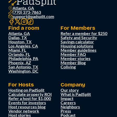
Atlanta, GA
(770) 373-7863
support@padsplit.com
Find a room
For Members
Atlanta, GA
Refer a member for $250
Dallas, TX
Safety and Security
Houston, TX
Savings calculator
Los Angeles, CA
Housing solutions
Miami, FL
Member guidelines
Orlando, FL
Member FAQ
Philadelphia, PA
Member stories
Phoenix, AZ
Member Blog
San Antonio, TX
Coliving
Washington, DC
For Hosts
Company
Hosting on PadSplit
Our story
Calculate property ROI
What is PadSplit
Refer a host for $1,000
Impact
Events for investors
Careers
Host resources blog
Neighbors
Vendor network
Press
Host stories
Podcast