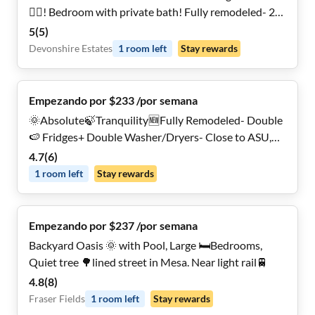
🏊‍♀️! Bedroom with private bath! Fully remodeled- 2
Fridges-2 Washer/Dryers
5
(
5
)
Devonshire Estates
1
room
left
Stay rewards
Empezando por $233 /por semana
🌞Absolute🍃Tranquility🆕Fully Remodeled- Double
🍉 Fridges+ Double Washer/Dryers- Close to ASU,
MCC, freeway+🚌!
4.7
(
6
)
1
room
left
Stay rewards
Empezando por $237 /por semana
Backyard Oasis 🌞 with Pool, Large 🛏️Bedrooms,
Quiet tree 🌳lined street in Mesa. Near light rail🚆
4.8
(
8
)
Fraser Fields
1
room
left
Stay rewards