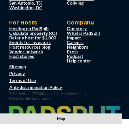
San Antonio, TX
Coliving
Washington, DC
For Hosts
Company
Hosting on PadSplit
Our story
Calculate property ROI
What is PadSplit
Refer a host for $1,000
Impact
Events for investors
Careers
Host resources blog
Neighbors
Vendor network
Press
Host stories
Podcast
Help center
Sitemap
Privacy
Terms of Use
Anti-discrimination Policy
© PadSplit, Inc 2026
Equal Housing Opportunity
Public Benefit Corporation
Map