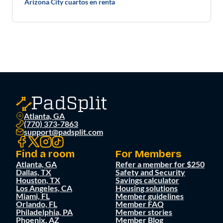
Arizona City cuartos en renta
Atlanta, GA
(770) 373-7863
support@padsplit.com
Find a room
For Members
Atlanta, GA
Refer a member for $250
Dallas, TX
Safety and Security
Houston, TX
Savings calculator
Los Angeles, CA
Housing solutions
Miami, FL
Member guidelines
Orlando, FL
Member FAQ
Philadelphia, PA
Member stories
Phoenix, AZ
Member Blog