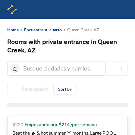
>
>
Home
Encuentre su cuarto
Queen Creek, AZ
Rooms with private entrance in Queen
Creek, AZ
1
Save search
Sort by
$
220
Empezando por $214 /por semana
Beat the 🔥 & hot summer 🌞 months. Large POOL