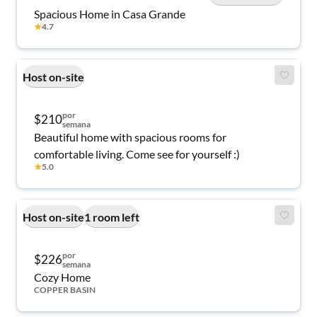
Spacious Home in Casa Grande
★
4.7
Host on-site
por
$210
semana
Beautiful home with spacious rooms for
comfortable living. Come see for yourself :)
★
5.0
Host on-site
1 room left
por
$226
semana
Cozy Home
COPPER BASIN