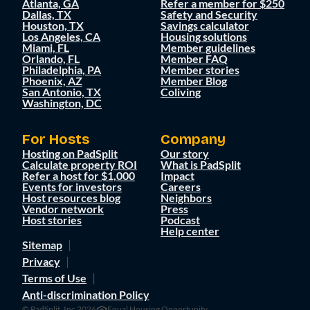
Atlanta, GA
Refer a member for $250
Dallas, TX
Safety and Security
Houston, TX
Savings calculator
Los Angeles, CA
Housing solutions
Miami, FL
Member guidelines
Orlando, FL
Member FAQ
Philadelphia, PA
Member stories
Phoenix, AZ
Member Blog
San Antonio, TX
Coliving
Washington, DC
For Hosts
Company
Hosting on PadSplit
Our story
Calculate property ROI
What is PadSplit
Refer a host for $1,000
Impact
Events for investors
Careers
Host resources blog
Neighbors
Vendor network
Press
Host stories
Podcast
Help center
Sitemap
Privacy
Terms of Use
Anti-discrimination Policy
© PadSplit, Inc 2026
Equal Housing Opportunity