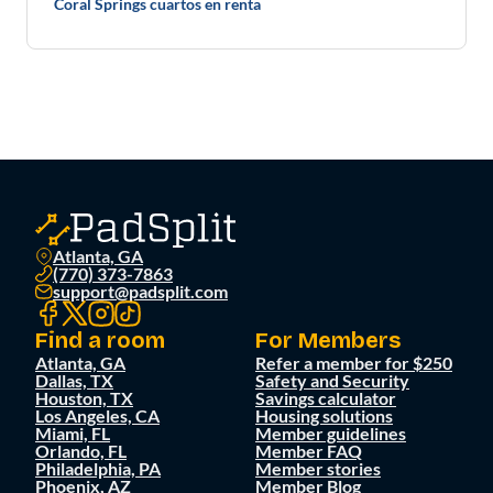
Coral Springs cuartos en renta
Atlanta, GA
(770) 373-7863
support@padsplit.com
Find a room
For Members
Atlanta, GA
Refer a member for $250
Dallas, TX
Safety and Security
Houston, TX
Savings calculator
Los Angeles, CA
Housing solutions
Miami, FL
Member guidelines
Orlando, FL
Member FAQ
Philadelphia, PA
Member stories
Phoenix, AZ
Member Blog