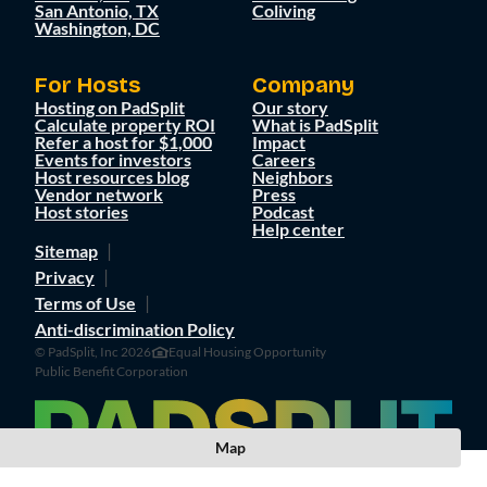
San Antonio, TX
Coliving
Washington, DC
For Hosts
Company
Hosting on PadSplit
Our story
Calculate property ROI
What is PadSplit
Refer a host for $1,000
Impact
Events for investors
Careers
Host resources blog
Neighbors
Vendor network
Press
Host stories
Podcast
Help center
Sitemap
Privacy
Terms of Use
Anti-discrimination Policy
© PadSplit, Inc 2026
Equal Housing Opportunity
Public Benefit Corporation
Map