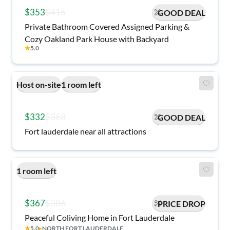
$353
$415
GOOD DEAL
Private Bathroom Covered Assigned Parking &
Cozy Oakland Park House with Backyard
★
5.0
Host on-site
1 room left
$332
$368
GOOD DEAL
Fort lauderdale near all attractions
1 room left
$367
$386
PRICE DROP
Peaceful Coliving Home in Fort Lauderdale
★
5.0
▸
NORTH FORT LAUDERDALE