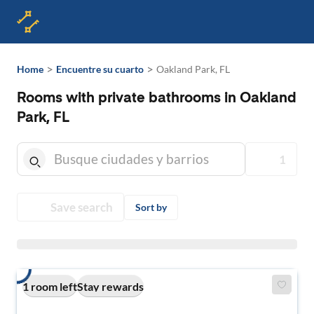
>
>
Home
Encuentre su cuarto
Oakland Park, FL
Rooms with private bathrooms in Oakland
Park, FL
1
Save search
Sort by
1 room left
Stay rewards