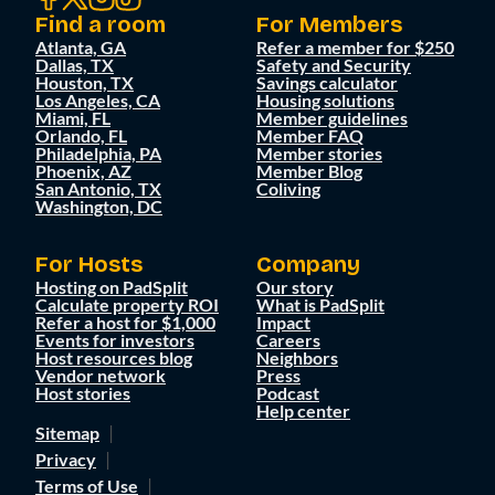
Find a room
For Members
Atlanta, GA
Refer a member for $250
Dallas, TX
Safety and Security
Houston, TX
Savings calculator
Los Angeles, CA
Housing solutions
Miami, FL
Member guidelines
Orlando, FL
Member FAQ
Philadelphia, PA
Member stories
Phoenix, AZ
Member Blog
San Antonio, TX
Coliving
Washington, DC
For Hosts
Company
Hosting on PadSplit
Our story
Calculate property ROI
What is PadSplit
Refer a host for $1,000
Impact
Events for investors
Careers
Host resources blog
Neighbors
Vendor network
Press
Host stories
Podcast
Help center
Sitemap
Privacy
Terms of Use