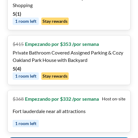
Shopping
5
(
1
)
1
room
left
Stay rewards
$
415
Empezando por $353 /por semana
Private Bathroom Covered Assigned Parking & Cozy
Oakland Park House with Backyard
5
(
4
)
1
room
left
Stay rewards
$
368
Empezando por $332 /por semana
Host on-site
Fort lauderdale near all attractions
1
room
left