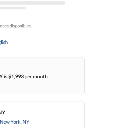
5
ones disponibles
lish
NY
is $
1,993
per month.
 NY
New York, NY