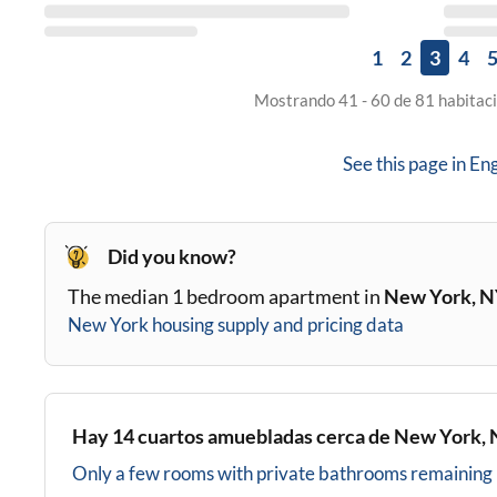
1
2
3
4
Mostrando 41 - 60 de 81 habitaci
See this page in
Eng
Did you know?
The median 1 bedroom apartment in
New York, 
New York
housing supply and pricing data
Hay
14
cuartos amuebladas cerca de
New York,
Only a few rooms with private bathrooms
remaining