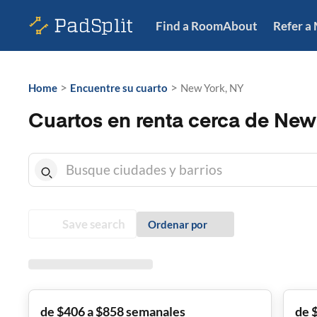
Find a Room
About
Refer a
>
>
Home
Encuentre su cuarto
New York, NY
Cuartos en renta cerca de New
Save search
Ordenar por
de $406 a $858 semanales
de 