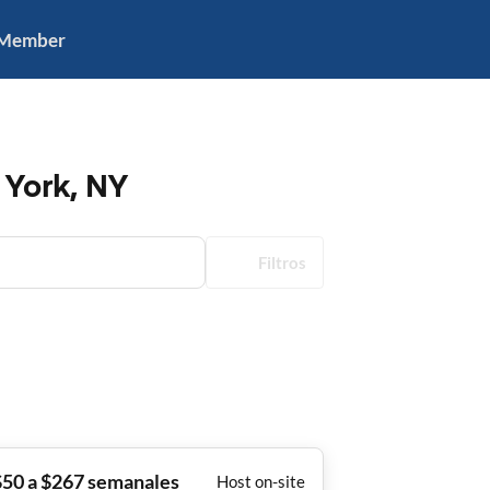
 Member
 York, NY
Filtros
$50 a $267 semanales
Host on-site