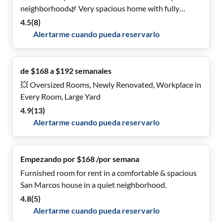
neighborhood🌿 Very spacious home with fully
updated kitchen ✨ & new furnishings throughout!
4.5
(
8
)
Alertarme cuando pueda reservarlo
de $168 a $192 semanales
💥 Oversized Rooms, Newly Renovated, Workplace in
Every Room, Large Yard
4.9
(
13
)
Alertarme cuando pueda reservarlo
Empezando por $168 /por semana
Furnished room for rent in a comfortable & spacious
San Marcos house in a quiet neighborhood.
4.8
(
5
)
Alertarme cuando pueda reservarlo