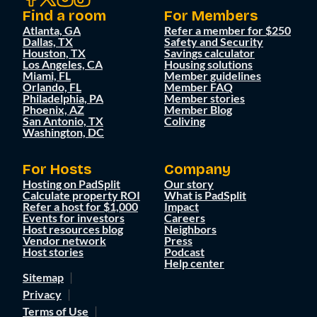
Find a room
For Members
Atlanta, GA
Refer a member for $250
Dallas, TX
Safety and Security
Houston, TX
Savings calculator
Los Angeles, CA
Housing solutions
Miami, FL
Member guidelines
Orlando, FL
Member FAQ
Philadelphia, PA
Member stories
Phoenix, AZ
Member Blog
San Antonio, TX
Coliving
Washington, DC
For Hosts
Company
Hosting on PadSplit
Our story
Calculate property ROI
What is PadSplit
Refer a host for $1,000
Impact
Events for investors
Careers
Host resources blog
Neighbors
Vendor network
Press
Host stories
Podcast
Help center
Sitemap
Privacy
Terms of Use