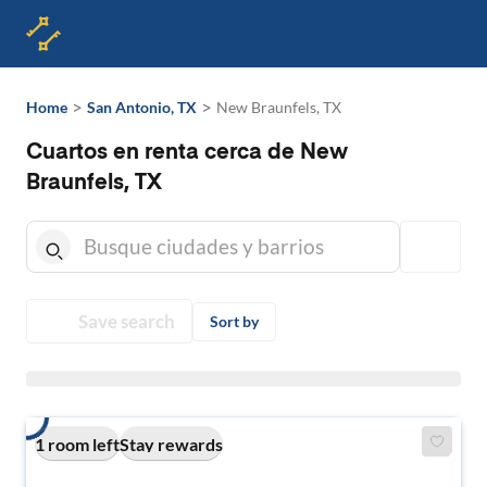
>
>
Home
San Antonio, TX
New Braunfels, TX
Cuartos en renta cerca de New
Braunfels, TX
Save search
Sort by
1 room left
Stay rewards