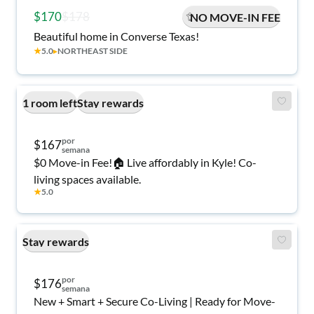
$170
$178
NO MOVE-IN FEE
Beautiful home in Converse Texas!
★
5.0
▸
NORTHEAST SIDE
1 room left
Stay rewards
por
$167
semana
$0 Move-in Fee!🏠 Live affordably in Kyle! Co-
living spaces available.
★
5.0
Stay rewards
por
$176
semana
New + Smart + Secure Co-Living | Ready for Move-