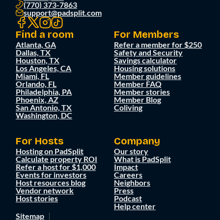
(770) 373-7863
support@padsplit.com
Find a room
For Members
Atlanta, GA
Refer a member for $250
Dallas, TX
Safety and Security
Houston, TX
Savings calculator
Los Angeles, CA
Housing solutions
Miami, FL
Member guidelines
Orlando, FL
Member FAQ
Philadelphia, PA
Member stories
Phoenix, AZ
Member Blog
San Antonio, TX
Coliving
Washington, DC
For Hosts
Company
Hosting on PadSplit
Our story
Calculate property ROI
What is PadSplit
Refer a host for $1,000
Impact
Events for investors
Careers
Host resources blog
Neighbors
Vendor network
Press
Host stories
Podcast
Help center
Sitemap