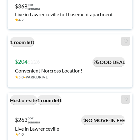
por
$368
semana
Live in Lawrenceville full basement apartment
★
4.7
1 room left
$204
$226
GOOD DEAL
Convenient Norcross Location!
★
5.0
▸
PARK DRIVE
Host on-site
1 room left
por
$263
NO MOVE-IN FEE
semana
Live in Lawrenceville
★
4.0