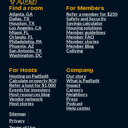
Find a room
For Members
Atlanta, GA
Refer a member for $250
Dallas, TX
Safety and Security
Houston, TX
Savings calculator
Los Angeles, CA
Housing solutions
Miami, FL
Member guidelines
Orlando, FL
Member FAQ
Philadelphia, PA
Member stories
Phoenix, AZ
Member Blog
San Antonio, TX
Coliving
Washington, DC
For Hosts
Company
Hosting on PadSplit
Our story
Calculate property ROI
What is PadSplit
Refer a host for $1,000
Impact
Events for investors
Careers
Host resources blog
Neighbors
Vendor network
Press
Host stories
Podcast
Help center
Sitemap
Privacy
Terms of Use