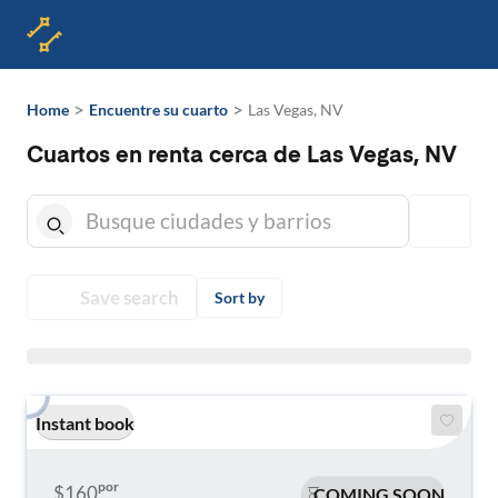
>
>
Home
Encuentre su cuarto
Las Vegas, NV
Cuartos en renta cerca de Las Vegas, NV
Save search
Sort by
Instant book
por
$160
COMING SOON