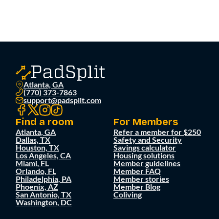
Atlanta, GA
(770) 373-7863
support@padsplit.com
Find a room
For Members
Atlanta, GA
Refer a member for $250
Dallas, TX
Safety and Security
Houston, TX
Savings calculator
Los Angeles, CA
Housing solutions
Miami, FL
Member guidelines
Orlando, FL
Member FAQ
Philadelphia, PA
Member stories
Phoenix, AZ
Member Blog
San Antonio, TX
Coliving
Washington, DC