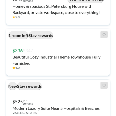
semana
Homey & spacious St. Petersburg House with
Backyard, private workspace, close to everything!
★
5.0
1 room left
Stay rewards
$336
$347
Beautiful Cozy Industrial Theme Townhouse Fully
Furnished
★
1.0
New
Stay rewards
por
$525
semana
Modern Luxury Suite Near 5 Hospitals & Beaches
VALENCIA PARK