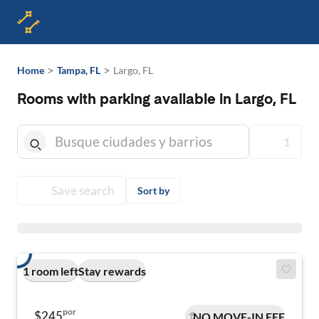
>
>
Home
Tampa, FL
Largo, FL
Rooms with parking available in Largo, FL
1
Save search
Sort by
1 room left
Stay rewards
por
$245
NO MOVE-IN FEE