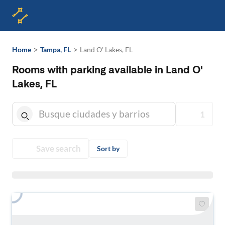
>
>
Home
Tampa, FL
Land O' Lakes, FL
Rooms with parking available in Land O'
Lakes, FL
1
Save search
Sort by