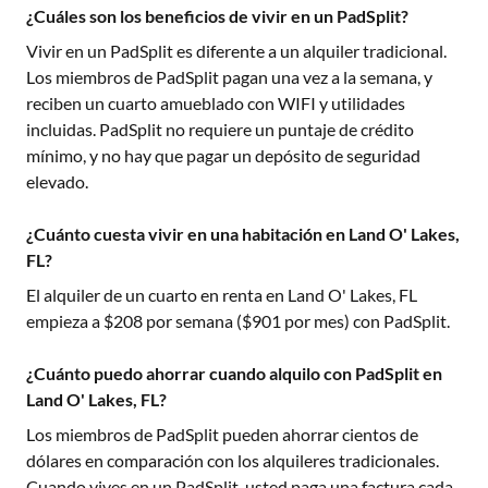
¿Cuáles son los beneficios de vivir en un PadSplit?
Vivir en un PadSplit es diferente a un alquiler tradicional.
Los miembros de PadSplit pagan una vez a la semana, y
reciben un cuarto amueblado con WIFI y utilidades
incluidas. PadSplit no requiere un puntaje de crédito
mínimo, y no hay que pagar un depósito de seguridad
elevado.
¿Cuánto cuesta vivir en una habitación en Land O' Lakes,
FL?
El alquiler de un cuarto en renta en
Land O' Lakes, FL
empieza a $
208
por semana ($
901
por mes) con PadSplit.
¿Cuánto puedo ahorrar cuando alquilo con PadSplit en
Land O' Lakes, FL?
Los miembros de PadSplit pueden ahorrar cientos de
dólares en comparación con los alquileres tradicionales.
Cuando vives en un PadSplit, usted paga una factura cada