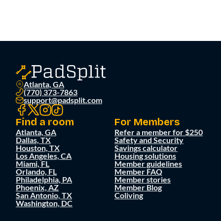
Atlanta, GA
(770) 373-7863
support@padsplit.com
Find a room
For Members
Atlanta, GA
Refer a member for $250
Dallas, TX
Safety and Security
Houston, TX
Savings calculator
Los Angeles, CA
Housing solutions
Miami, FL
Member guidelines
Orlando, FL
Member FAQ
Philadelphia, PA
Member stories
Phoenix, AZ
Member Blog
San Antonio, TX
Coliving
Washington, DC