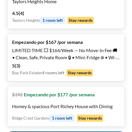
Taylors Heights Home
4.5
(
4
)
Taylors Heights
1
room
left
Stay rewards
Empezando por $167 /por semana
LIMITED TIME 💥 $164/Week — No Move-In Fee 🚚
• Clean, Safe, Private Room 🔒 • Mini-Fridge ❄️ • Wi-Fi
+ Laundry!
5
(
3
)
Bay Park Estates
4
rooms
left
Stay rewards
$
192
Empezando por $177 /por semana
Homey & spacious Port Richey House with Dining
Ridge Crest Gardens
1
room
left
Stay rewards