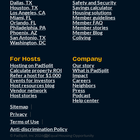
Dallas, TX
Safety and Security
Houston, TX
Savings calculator
Los Angeles, CA
Housing solutions
Miami, FL
Member guidelines
Orlando, FL
Member FAQ
Philadelphia, PA
Member stories
Phoenix, AZ
Member Blog
San Antonio, TX
Coliving
Washington, DC
For Hosts
Company
Hosting on PadSplit
Our story
Calculate property ROI
What is PadSplit
Refer a host for $1,000
Impact
Events for investors
Careers
Host resources blog
Neighbors
Vendor network
Press
Host stories
Podcast
Help center
Sitemap
Privacy
Terms of Use
Anti-discrimination Policy
© PadSplit, Inc 2026
Equal Housing Opportunity