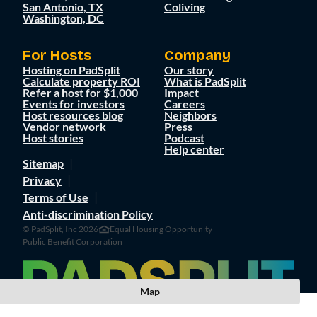
San Antonio, TX
Coliving
Washington, DC
For Hosts
Company
Hosting on PadSplit
Our story
Calculate property ROI
What is PadSplit
Refer a host for $1,000
Impact
Events for investors
Careers
Host resources blog
Neighbors
Vendor network
Press
Host stories
Podcast
Help center
Sitemap
Privacy
Terms of Use
Anti-discrimination Policy
© PadSplit, Inc 2026
Equal Housing Opportunity
Public Benefit Corporation
Map