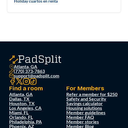
Holiday cuartos en renta
Atlanta, GA
(770) 373-7863
support@padsplit.com
Find a room
For Members
Atlanta, GA
Refer a member for $250
Dallas, TX
Safety and Security
Houston, TX
Savings calculator
Los Angeles, CA
Housing solutions
Miami, FL
Member guidelines
Orlando, FL
Member FAQ
Philadelphia, PA
Member stories
Phoenix, AZ
Member Blog