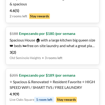
& spacious
4.6
(
5
)
2
rooms
left
Stay rewards
$
188
Empezando por $180 /por semana
Spacious House 🏠 with a large kitchen big queen size
👑 beds 🛏️ free on-site laundry and what a great place
to call home!
3
(
2
)
Old Seminole Heights
•
3
rooms
left
$
205
Empezando por $189 /por semana
⭐ Spacious & Renovated ⭐ Resident Favorite ⭐ HIGH
SPEED WIFI / SMART TVS / FREE LAUNDRY
4.9
(
9
)
Live Oaks Square
1
room
left
Stay rewards