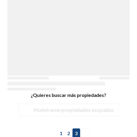
¿Quieres buscar más propiedades?
Muéstrame propiedades ocupadas
1
2
3