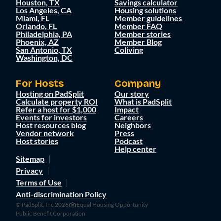
Houston, TX
Savings calculator
Los Angeles, CA
Housing solutions
Miami, FL
Member guidelines
Orlando, FL
Member FAQ
Philadelphia, PA
Member stories
Phoenix, AZ
Member Blog
San Antonio, TX
Coliving
Washington, DC
For Hosts
Company
Hosting on PadSplit
Our story
Calculate property ROI
What is PadSplit
Refer a host for $1,000
Impact
Events for investors
Careers
Host resources blog
Neighbors
Vendor network
Press
Host stories
Podcast
Help center
Sitemap
Privacy
Terms of Use
Anti-discrimination Policy
© PadSplit, Inc 2026
Equal Housing Opportunity
Public Benefit Corporation