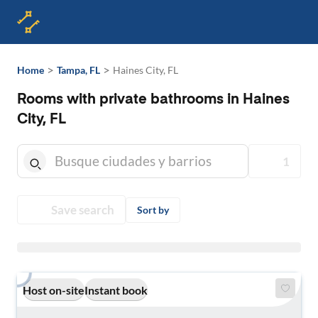
>
>
Home
Tampa, FL
Haines City, FL
Rooms with private bathrooms in Haines
City, FL
1
Save search
Sort by
Host on-site
Instant book