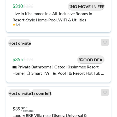
$310
$326
NO MOVE-IN FEE
Live in Kissimmee in a All-Inclusive Rooms in
Resort-Style Home-Pool, WIFI & Utilities
★
4.4
Host on-site
$355
$394
GOOD DEAL
🏡 Private Bathrooms | Gated Kissimmee Resort
Home | 📺 Smart TVs | 🏊 Pool | ♨️ Resort Hot Tub |
🏋️ Resort Gym | 🛜 Wi-Fi | 💻 Workspaces | 🧊 Cold
Plunge | 🔴 Red Light Bed | 🧘 PEMF Mat | ⚡
Whole-Body Vibration | Near Disney, Universal,
Host on-site
1 room left
SeaWorld & HWY 192
por
$399
semana
Luxury 8BR Villa near Disney, Universal &