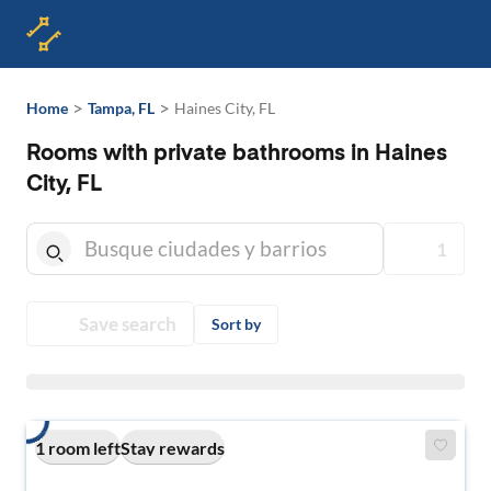
>
>
Home
Tampa, FL
Haines City, FL
Rooms with private bathrooms in Haines
City, FL
1
Save search
Sort by
1 room left
Stay rewards