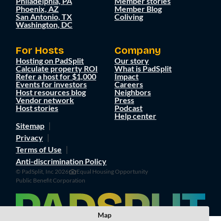
Philadelphia, PA
Member stories
Phoenix, AZ
Member Blog
San Antonio, TX
Coliving
Washington, DC
For Hosts
Company
Hosting on PadSplit
Our story
Calculate property ROI
What is PadSplit
Refer a host for $1,000
Impact
Events for investors
Careers
Host resources blog
Neighbors
Vendor network
Press
Host stories
Podcast
Help center
Sitemap
Privacy
Terms of Use
Anti-discrimination Policy
© PadSplit, Inc 2026
Equal Housing Opportunity
Public Benefit Corporation
Map