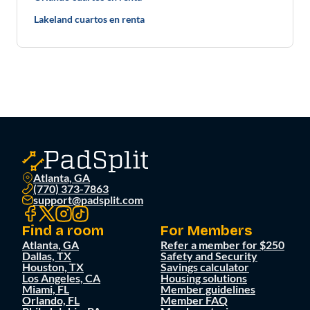
Lakeland cuartos en renta
Atlanta, GA
(770) 373-7863
support@padsplit.com
Find a room
For Members
Atlanta, GA
Refer a member for $250
Dallas, TX
Safety and Security
Houston, TX
Savings calculator
Los Angeles, CA
Housing solutions
Miami, FL
Member guidelines
Orlando, FL
Member FAQ