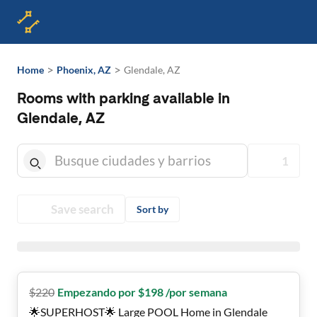
>
>
Home
Phoenix, AZ
Glendale, AZ
Rooms with parking available in
Glendale, AZ
1
Save search
Sort by
$
220
Empezando por $198 /por semana
🌟SUPERHOST🌟 Large POOL Home in Glendale