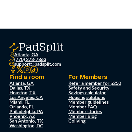
Atlanta, GA
(770) 373-7863
support@padsplit.com
Find a room
For Members
Atlanta, GA
Refer a member for $250
Dallas, TX
Safety and Security
Houston, TX
Savings calculator
Los Angeles, CA
Housing solutions
Miami, FL
Member guidelines
Orlando, FL
Member FAQ
Philadelphia, PA
Member stories
Phoenix, AZ
Member Blog
San Antonio, TX
Coliving
Washington, DC