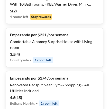
With 10 Bathrooms, FREE Washer Dryer, Mini-
Fridges in Each Room, Dining Nook, 2x a Month
5
(
2
)
Cleaning And Near Highways and Grocery Stores,
4
rooms
left
Stay rewards
REMOTE WORK Friendly
Empezando por $221 /por semana
Comfortable & homey Surprise House with Living
room
3.5
(
4
)
Countryside
•
1
room
left
Empezando por $174 /por semana
Renovated Padsplit Near Gym & Shopping – All
Utilities Included
4.6
(
15
)
Bethany Heights
•
1
room
left