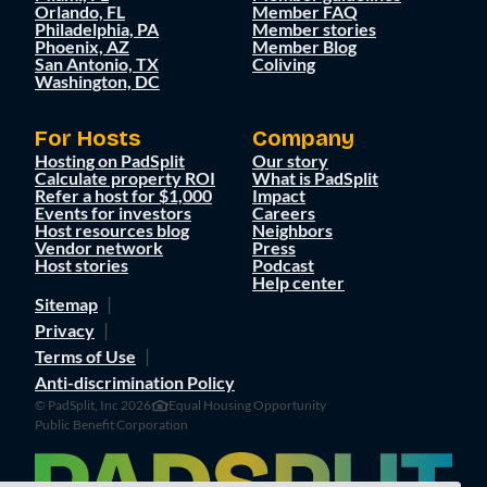
Orlando, FL
Member FAQ
Philadelphia, PA
Member stories
Phoenix, AZ
Member Blog
San Antonio, TX
Coliving
Washington, DC
For Hosts
Company
Hosting on PadSplit
Our story
Calculate property ROI
What is PadSplit
Refer a host for $1,000
Impact
Events for investors
Careers
Host resources blog
Neighbors
Vendor network
Press
Host stories
Podcast
Help center
Sitemap
Privacy
Terms of Use
Anti-discrimination Policy
© PadSplit, Inc 2026
Equal Housing Opportunity
Public Benefit Corporation