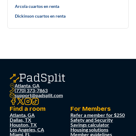
Arcola cuartos en renta
Dickinson cuartos en renta
Atlanta, GA
(770) 373-7863
support@padsplit.com
Find a room
For Members
Atlanta, GA
Refer a member for $250
Dallas, TX
Safety and Security
Houston, TX
Savings calculator
Los Angeles, CA
Housing solutions
Miami, FL
Member guidelines