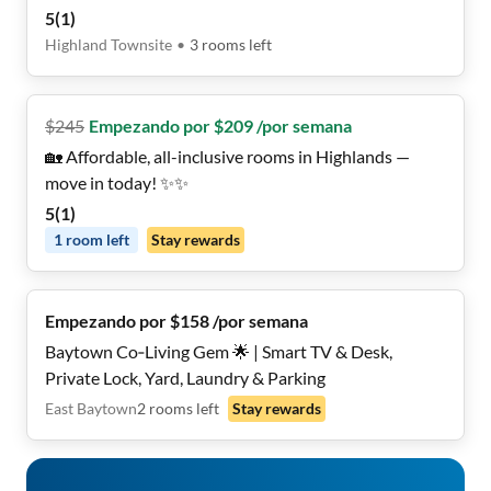
neighborhood.
5
(
1
)
Highland Townsite
•
3
rooms
left
$
245
Empezando por $209 /por semana
🏡 Affordable, all-inclusive rooms in Highlands —
move in today! ✨✨
5
(
1
)
1
room
left
Stay rewards
Empezando por $158 /por semana
Baytown Co‑Living Gem 🌟 | Smart TV & Desk,
Private Lock, Yard, Laundry & Parking
East Baytown
2
rooms
left
Stay rewards