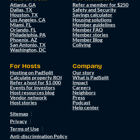
Atlanta, GA
Refer a member for $250
Dallas, TX
Safety and Security
Houston, TX
Savings calculator
Los Angeles, CA
Housing solutions
Miami, FL
Member guidelines
Orlando, FL
Member FAQ
Philadelphia, PA
Member stories
Phoenix, AZ
Member Blog
San Antonio, TX
Coliving
Washington, DC
For Hosts
Company
Hosting on PadSplit
Our story
Calculate property ROI
What is PadSplit
Refer a host for $1,000
Impact
Events for investors
Careers
Host resources blog
Neighbors
Vendor network
Press
Host stories
Podcast
Help center
Sitemap
Privacy
Terms of Use
Anti-discrimination Policy