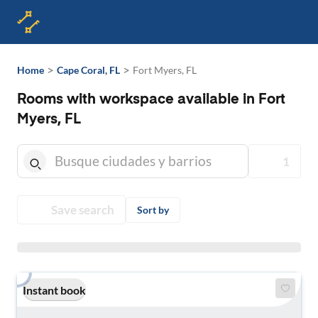
>
>
Home
Cape Coral, FL
Fort Myers, FL
Rooms with workspace available in Fort
Myers, FL
1
Save search
Sort by
Instant book