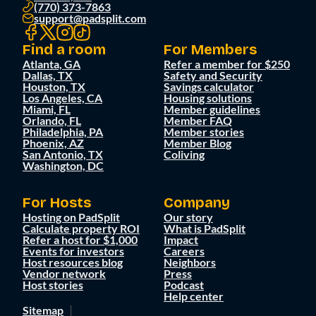
(770) 373-7863
support@padsplit.com
Find a room
For Members
Atlanta, GA
Refer a member for $250
Dallas, TX
Safety and Security
Houston, TX
Savings calculator
Los Angeles, CA
Housing solutions
Miami, FL
Member guidelines
Orlando, FL
Member FAQ
Philadelphia, PA
Member stories
Phoenix, AZ
Member Blog
San Antonio, TX
Coliving
Washington, DC
For Hosts
Company
Hosting on PadSplit
Our story
Calculate property ROI
What is PadSplit
Refer a host for $1,000
Impact
Events for investors
Careers
Host resources blog
Neighbors
Vendor network
Press
Host stories
Podcast
Help center
Sitemap