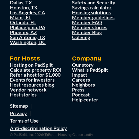
Dallas, TX
Safety and Security
Houston, TX
Savings calculator
Los Angeles, CA
Housing solutions
Miami, FL
Member guidelines
Orlando, FL
Member FAQ
Philadelphia, PA
Member stories
Phoenix, AZ
Member Blog
San Antonio, TX
Coliving
Washington, DC
For Hosts
Company
Hosting on PadSplit
Our story
Calculate property ROI
What is PadSplit
Refer a host for $1,000
Impact
Events for investors
Careers
Host resources blog
Neighbors
Vendor network
Press
Host stories
Podcast
Help center
Sitemap
Privacy
Terms of Use
Anti-discrimination Policy
© PadSplit, Inc 2026
Equal Housing Opportunity