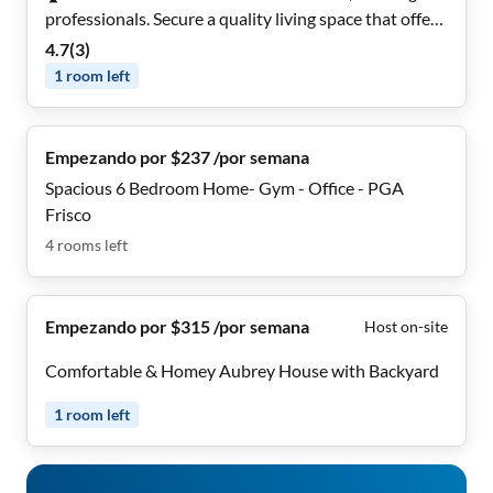
professionals. Secure a quality living space that offers
more than just the basics! 💡 All-Inclusive Utilities •
4.7
(
3
)
High-Speed WiFi • 🍴 Kitchen with Brand New
1
room
left
Appliances ⭐ Top-Rated Denton Host
Empezando por $237 /por semana
Spacious 6 Bedroom Home- Gym - Office - PGA
Frisco
4
rooms
left
Empezando por $315 /por semana
Host on-site
Comfortable & Homey Aubrey House with Backyard
1
room
left