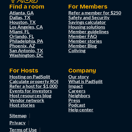
Find a room
For Members
Atlanta, GA
Refer a member for $250
Dallas, TX
Safety and Security
Houston, TX
Savings calculator
Los Angeles, CA
Housing solutions
Miami, FL
Member guidelines
Orlando, FL
Member FAQ
Philadelphia, PA
Member stories
Phoenix, AZ
Member Blog
San Antonio, TX
Coliving
Washington, DC
For Hosts
Company
Hosting on PadSplit
Our story
Calculate property ROI
What is PadSplit
Refer a host for $1,000
Impact
Events for investors
Careers
Host resources blog
Neighbors
Vendor network
Press
Host stories
Podcast
Help center
Sitemap
Privacy
Terms of Use