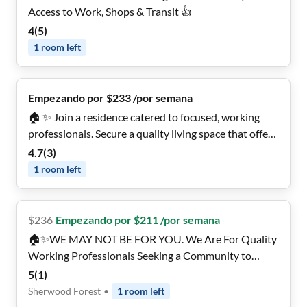
Access to Work, Shops & Transit 👍
4
(
5
)
1
room
left
Empezando por $233 /por semana
🏠 ✨ Join a residence catered to focused, working
professionals. Secure a quality living space that offers
more than just the basics! 💡 All-Inclusive Utilities •
4.7
(
3
)
High-Speed WiFi • 🍴 Kitchen with Brand New
1
room
left
Appliances ⭐ Top-Rated Denton Host
$
236
Empezando por $211 /por semana
🏠✨WE MAY NOT BE FOR YOU. We Are For Quality
Working Professionals Seeking a Community to
#RentSmarter • A Home: You Deserve More Than
5
(
1
)
Just a Room!💡All Utilities • 1Gig WiFi • 🍽️Fully
Sherwood Forest
•
1
room
left
Stocked Kitchen ⭐ Top Host in Irving