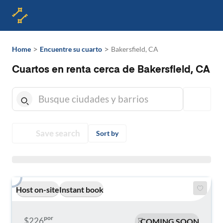
>
>
Home
Encuentre su cuarto
Bakersfield, CA
Cuartos en renta cerca de Bakersfield, CA
Save search
Sort by
Host on-site
Instant book
por
$226
COMING SOON