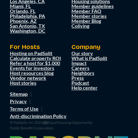
Los Angeles, CA
Housing solutions
Miami, FL
Member guidelines
Orlando, FL
Member FAQ
Philadelphia, PA
Member stories
Phoenix, AZ
Member Blog
San Antonio, TX
Coliving
Washington, DC
For Hosts
Company
Hosting on PadSplit
Our story
Calculate property ROI
What is PadSplit
Refer a host for $1,000
Impact
Events for investors
Careers
Host resources blog
Neighbors
Vendor network
Press
Host stories
Podcast
Help center
Sitemap
Privacy
Terms of Use
Anti-discrimination Policy
© PadSplit, Inc 2026
Equal Housing Opportunity
Public Benefit Corporation