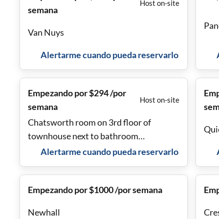
Host on-site
semana
Pan
Van Nuys
Alertarme cuando pueda reservarlo
Empezando por $294 /por
Emp
Host on-site
semana
sem
Chatsworth room on 3rd floor of
Quie
townhouse next to bathroom
&washer& dryer call 8186139890
Alertarme cuando pueda reservarlo
Empezando por $1000 /por semana
Emp
Newhall
Cre