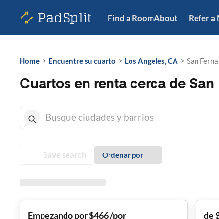
Find a Room
About
Refer a
>
>
>
Home
Encuentre su cuarto
Los Angeles, CA
San Ferna
Cuartos en renta cerca de San
Save search
Ordenar por
Empezando por $466 /por
de 