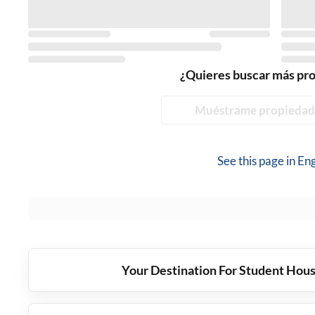
¿Quieres buscar más pr
Muéstrame propiedad
See this page in
Eng
Your Destination For Student Hous