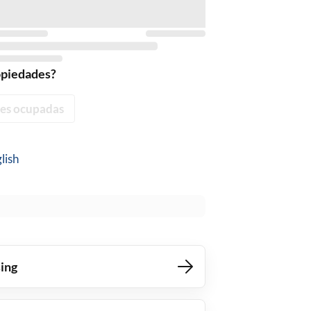
opiedades?
es ocupadas
lish
ing