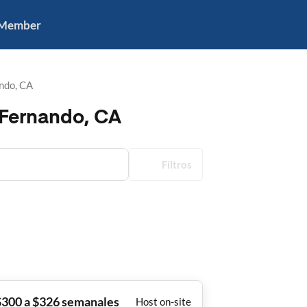
 Member
ndo, CA
 Fernando, CA
Filtros
$300 a $326 semanales
Host on-site