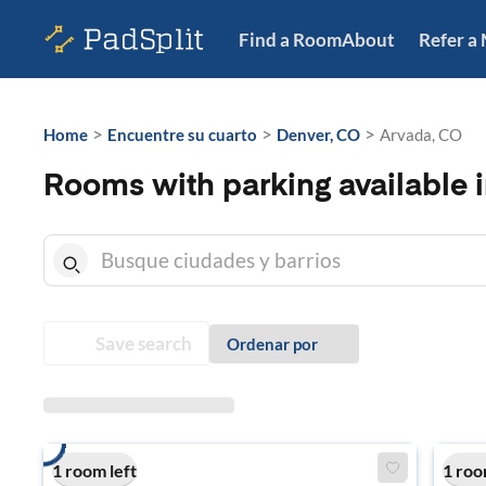
Find a Room
About
Refer a
>
>
>
Home
Encuentre su cuarto
Denver, CO
Arvada, CO
Rooms with parking available 
Save search
Ordenar por
1 room left
1 roo