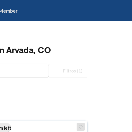
 Member
in Arvada, CO
Filtros
(1)
m left