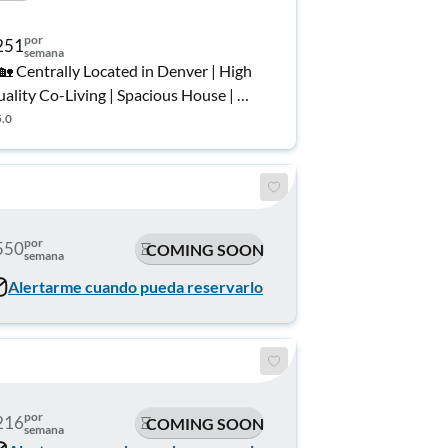
por
251
semana
 Centrally Located in Denver | High
ality Co-Living | Spacious House | 🍽️
Fully Stocked Kitchens | 🛏️ Furnished,
5.0
enovated Rooms with Memory Foam
tresses | 🛏️Bedding Included |💡All
ilities Included 🌟
por
550
COMING SOON
semana
Alertarme cuando pueda reservarlo
por
216
COMING SOON
semana