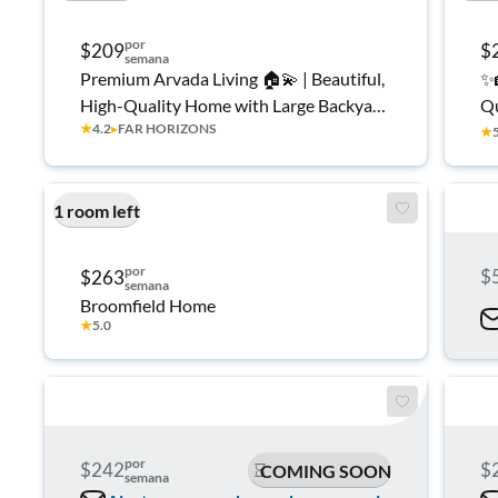
por
$209
$
semana
Premium Arvada Living 🏠💫 | Beautiful,
✨
High-Quality Home with Large Backyard
Qu
★
4.2
▸
FAR HORIZONS
🌿☀️ • Quiet Neighborhood • Modern
2 
★
Comfort & Easy Commuting 🚗🏔️
R
Mat
1 room left
Ut
por
$
$263
semana
Broomfield Home
★
5.0
por
$242
$
COMING SOON
semana