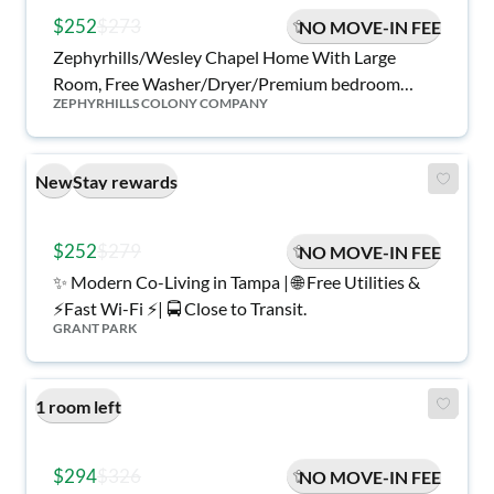
$252
$273
NO MOVE-IN FEE
Zephyrhills/Wesley Chapel Home With Large
Room, Free Washer/Dryer/Premium bedroom
ZEPHYRHILLS COLONY COMPANY
furnishings
New
Stay rewards
$252
$279
NO MOVE-IN FEE
✨ Modern Co-Living in Tampa | 🌐 Free Utilities &
⚡️Fast Wi-Fi ⚡️| 🚍 Close to Transit.
GRANT PARK
1 room left
$294
$326
NO MOVE-IN FEE