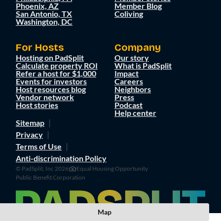
Phoenix, AZ
Member Blog
San Antonio, TX
Coliving
Washington, DC
For Hosts
Company
Hosting on PadSplit
Our story
Calculate property ROI
What is PadSplit
Refer a host for $1,000
Impact
Events for investors
Careers
Host resources blog
Neighbors
Vendor network
Press
Host stories
Podcast
Help center
Sitemap
Privacy
Terms of Use
Anti-discrimination Policy
© PadSplit, Inc 2026
Equal Housing Opportunity
Public Benefit Corporation
Map