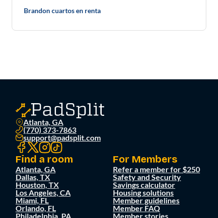
Brandon cuartos en renta
Atlanta, GA
(770) 373-7863
support@padsplit.com
Find a room
For Members
Atlanta, GA
Refer a member for $250
Dallas, TX
Safety and Security
Houston, TX
Savings calculator
Los Angeles, CA
Housing solutions
Miami, FL
Member guidelines
Orlando, FL
Member FAQ
Philadelphia, PA
Member stories