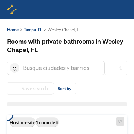
>
>
Home
Tampa, FL
Wesley Chapel, FL
Rooms with private bathrooms in Wesley
Chapel, FL
1
Save search
Sort by
Host on-site
1 room left