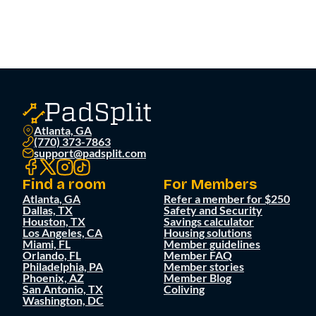
Atlanta, GA
(770) 373-7863
support@padsplit.com
Find a room
For Members
Atlanta, GA
Refer a member for $250
Dallas, TX
Safety and Security
Houston, TX
Savings calculator
Los Angeles, CA
Housing solutions
Miami, FL
Member guidelines
Orlando, FL
Member FAQ
Philadelphia, PA
Member stories
Phoenix, AZ
Member Blog
San Antonio, TX
Coliving
Washington, DC