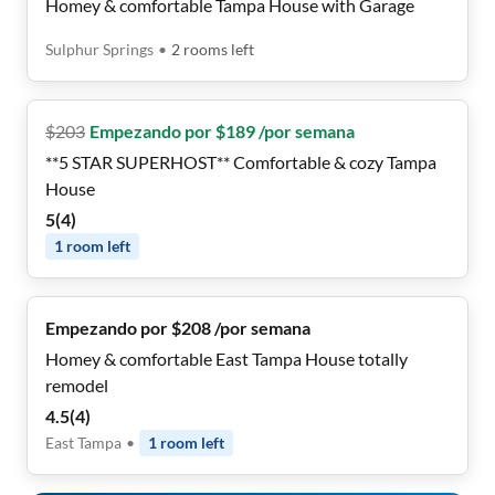
Homey & comfortable Tampa House with Garage
Sulphur Springs
•
2
rooms
left
$
203
Empezando por $189 /por semana
**5 STAR SUPERHOST** Comfortable & cozy Tampa
House
5
(
4
)
1
room
left
Empezando por $208 /por semana
Homey & comfortable East Tampa House totally
remodel
4.5
(
4
)
East Tampa
•
1
room
left