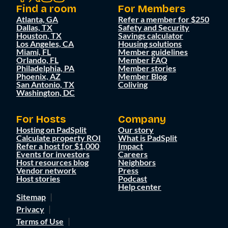
Find a room
For Members
Atlanta, GA
Refer a member for $250
Dallas, TX
Safety and Security
Houston, TX
Savings calculator
Los Angeles, CA
Housing solutions
Miami, FL
Member guidelines
Orlando, FL
Member FAQ
Philadelphia, PA
Member stories
Phoenix, AZ
Member Blog
San Antonio, TX
Coliving
Washington, DC
For Hosts
Company
Hosting on PadSplit
Our story
Calculate property ROI
What is PadSplit
Refer a host for $1,000
Impact
Events for investors
Careers
Host resources blog
Neighbors
Vendor network
Press
Host stories
Podcast
Help center
Sitemap
Privacy
Terms of Use