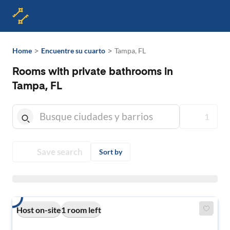
>
>
Home
Encuentre su cuarto
Tampa, FL
Rooms with private bathrooms in
Tampa, FL
1
Save search
Sort by
Host on-site
1 room left