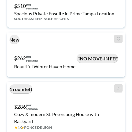
por
$510
semana
Spacious Private Ensuite in Prime Tampa Location
SOUTHEAST SEMINOLE HEIGHTS
New
por
$262
NO MOVE-IN FEE
semana
Beautiful Winter Haven Home
1 room left
por
$286
semana
Cozy & modern St. Petersburg House with
Backyard
★
4.0
▸
PONCE DE LEON