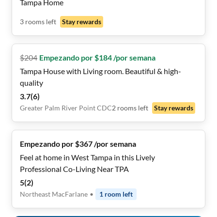
Tampa Home
3
rooms
left
Stay rewards
$
204
Empezando por $184 /por semana
Tampa House with Living room. Beautiful & high-
quality
3.7
(
6
)
Greater Palm River Point CDC
2
rooms
left
Stay rewards
Empezando por $367 /por semana
Feel at home in West Tampa in this Lively
Professional Co-Living Near TPA
5
(
2
)
Northeast MacFarlane
•
1
room
left