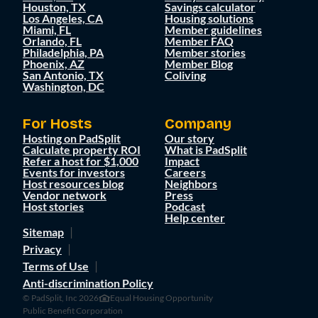
Houston, TX
Savings calculator
Los Angeles, CA
Housing solutions
Miami, FL
Member guidelines
Orlando, FL
Member FAQ
Philadelphia, PA
Member stories
Phoenix, AZ
Member Blog
San Antonio, TX
Coliving
Washington, DC
For Hosts
Company
Hosting on PadSplit
Our story
Calculate property ROI
What is PadSplit
Refer a host for $1,000
Impact
Events for investors
Careers
Host resources blog
Neighbors
Vendor network
Press
Host stories
Podcast
Help center
Sitemap
Privacy
Terms of Use
Anti-discrimination Policy
© PadSplit, Inc 2026
Equal Housing Opportunity
Public Benefit Corporation