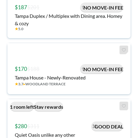
$187
$201
NO MOVE-IN FEE
Tampa Duplex / Multiplex with Dining area. Homey
& cozy
★
5.0
$170
$188
NO MOVE-IN FEE
Tampa House - Newly-Renovated
★
3.7
▸
WOODLAND TERRACE
1 room left
Stay rewards
$280
$311
GOOD DEAL
Quiet Oasis unlike any other