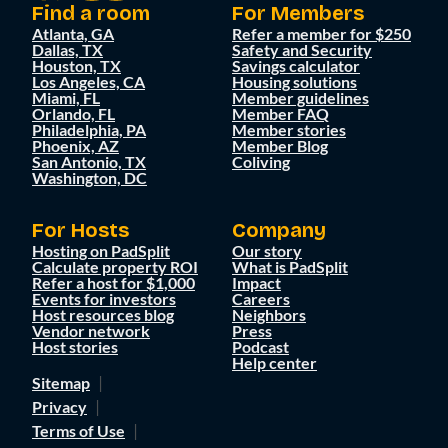
Find a room
For Members
Atlanta, GA
Refer a member for $250
Dallas, TX
Safety and Security
Houston, TX
Savings calculator
Los Angeles, CA
Housing solutions
Miami, FL
Member guidelines
Orlando, FL
Member FAQ
Philadelphia, PA
Member stories
Phoenix, AZ
Member Blog
San Antonio, TX
Coliving
Washington, DC
For Hosts
Company
Hosting on PadSplit
Our story
Calculate property ROI
What is PadSplit
Refer a host for $1,000
Impact
Events for investors
Careers
Host resources blog
Neighbors
Vendor network
Press
Host stories
Podcast
Help center
Sitemap
Privacy
Terms of Use