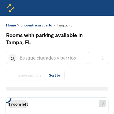
>
>
Home
Encuentre su cuarto
Tampa, FL
Rooms with parking available in
Tampa, FL
1
Save search
Sort by
1 room left