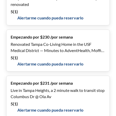
renovated
5
(
1
)
Alertarme cuando pueda reservarlo
Empezando por $230 /por semana
Renovated Tampa Co-Living Home in the USF
Medical District — Minutes to AdventHealth, Moffitt,
VA & Busch Gardens
5
(
1
)
Alertarme cuando pueda reservarlo
Empezando por $231 /por semana
Live in Tampa Heights, a 2 minute walk to transit stop
Columbus Dr @ Ola Av
5
(
1
)
Alertarme cuando pueda reservarlo