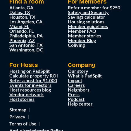
Find a room
For Members
Atlanta, GA
Refer a member for $250
Dallas, TX
Safety and Security
Houston, TX
Savings calculator
Los Angeles, CA
Housing solutions
Miami, FL
Member guidelines
Orlando, FL
Member FAQ
Philadelphia, PA
Member stories
Phoenix, AZ
Member Blog
San Antonio, TX
Coliving
Washington, DC
For Hosts
Company
Hosting on PadSplit
Our story
Calculate property ROI
What is PadSplit
Refer a host for $1,000
Impact
Events for investors
Careers
Host resources blog
Neighbors
Vendor network
Press
Host stories
Podcast
Help center
Sitemap
Privacy
Terms of Use
Anti-discrimination Policy