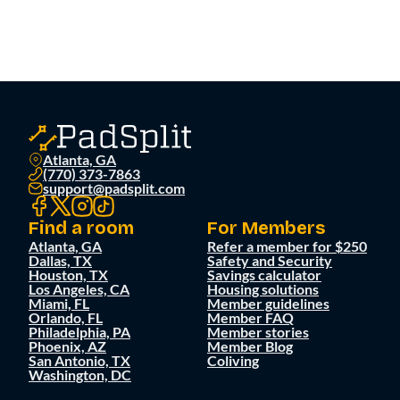
Atlanta, GA
(770) 373-7863
support@padsplit.com
Find a room
For Members
Atlanta, GA
Refer a member for $250
Dallas, TX
Safety and Security
Houston, TX
Savings calculator
Los Angeles, CA
Housing solutions
Miami, FL
Member guidelines
Orlando, FL
Member FAQ
Philadelphia, PA
Member stories
Phoenix, AZ
Member Blog
San Antonio, TX
Coliving
Washington, DC