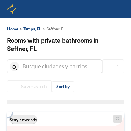
>
>
Home
Tampa, FL
Seffner, FL
Rooms with private bathrooms in
Seffner, FL
1
Save search
Sort by
Stay rewards