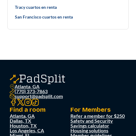
Tracy cuartos en renta
San Francisco cuartos en renta
Atlanta, GA
(770) 373-7863
support@padsplit.com
Find a room
For Members
Atlanta, GA
Refer a member for $250
Dallas, TX
Safety and Security
Houston, TX
Savings calculator
Los Angeles, CA
Housing solutions
Miami, FL
Member guidelines