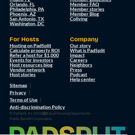
Orlando, FL
Member FAQ
Philadelphia, PA
Member stories
Phoenix, AZ
Member Blog
San Antonio, TX
Coliving
Washington, DC
For Hosts
Company
Hosting on PadSplit
Our story
Calculate property ROI
What is PadSplit
Refer a host for $1,000
Impact
Events for investors
Careers
Host resources blog
Neighbors
Vendor network
Press
Host stories
Podcast
Help center
Sitemap
Privacy
Terms of Use
Anti-discrimination Policy
© PadSplit, Inc 2026
Equal Housing Opportunity
Public Benefit Corporation