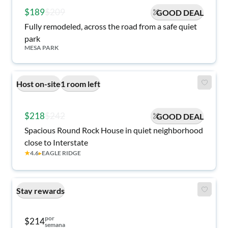
$189
$209
GOOD DEAL
Fully remodeled, across the road from a safe quiet
park
MESA PARK
Host on-site
1 room left
$218
$242
GOOD DEAL
Spacious Round Rock House in quiet neighborhood
close to Interstate
★
4.6
▸
EAGLE RIDGE
Stay rewards
por
$214
semana