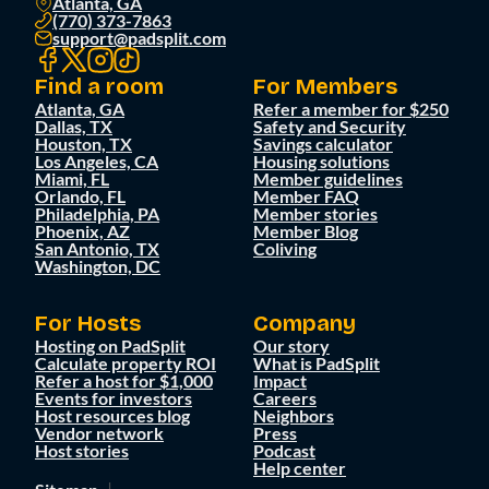
Atlanta, GA
(770) 373-7863
support@padsplit.com
Find a room
For Members
Atlanta, GA
Refer a member for $250
Dallas, TX
Safety and Security
Houston, TX
Savings calculator
Los Angeles, CA
Housing solutions
Miami, FL
Member guidelines
Orlando, FL
Member FAQ
Philadelphia, PA
Member stories
Phoenix, AZ
Member Blog
San Antonio, TX
Coliving
Washington, DC
For Hosts
Company
Hosting on PadSplit
Our story
Calculate property ROI
What is PadSplit
Refer a host for $1,000
Impact
Events for investors
Careers
Host resources blog
Neighbors
Vendor network
Press
Host stories
Podcast
Help center