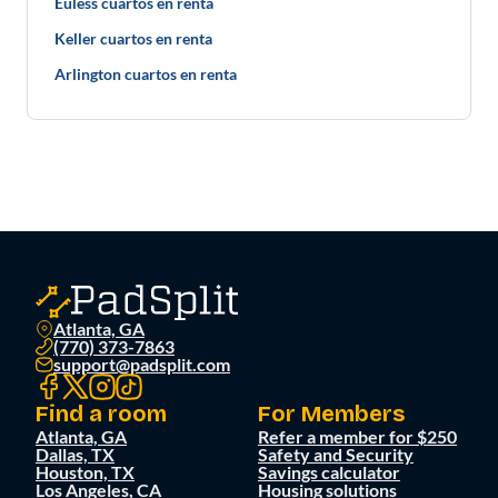
Euless cuartos en renta
Keller cuartos en renta
Arlington cuartos en renta
Atlanta, GA
(770) 373-7863
support@padsplit.com
Find a room
For Members
Atlanta, GA
Refer a member for $250
Dallas, TX
Safety and Security
Houston, TX
Savings calculator
Los Angeles, CA
Housing solutions