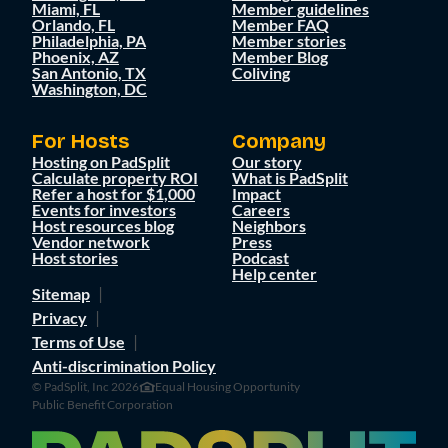
Miami, FL
Member guidelines
Orlando, FL
Member FAQ
Philadelphia, PA
Member stories
Phoenix, AZ
Member Blog
San Antonio, TX
Coliving
Washington, DC
For Hosts
Company
Hosting on PadSplit
Our story
Calculate property ROI
What is PadSplit
Refer a host for $1,000
Impact
Events for investors
Careers
Host resources blog
Neighbors
Vendor network
Press
Host stories
Podcast
Help center
Sitemap
Privacy
Terms of Use
Anti-discrimination Policy
© PadSplit, Inc 2026
Equal Housing Opportunity
Public Benefit Corporation