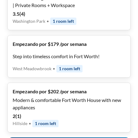
| Private Rooms + Workspace
3.5
(
4
)
Washington Park
•
1
room
left
Empezando por $179 /por semana
Step into timeless comfort in Fort Worth!
West Meadowbrook
•
1
room
left
Empezando por $202 /por semana
Modern & comfortable Fort Worth House with new
appliances
2
(
1
)
Hillside
•
1
room
left