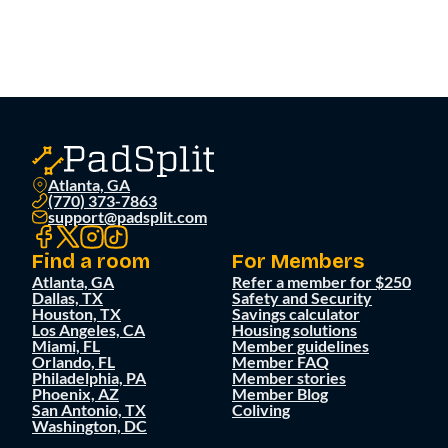
Atlanta, GA
(770) 373-7863
support@padsplit.com
Find a room
For Members
Atlanta, GA
Refer a member for $250
Dallas, TX
Safety and Security
Houston, TX
Savings calculator
Los Angeles, CA
Housing solutions
Miami, FL
Member guidelines
Orlando, FL
Member FAQ
Philadelphia, PA
Member stories
Phoenix, AZ
Member Blog
San Antonio, TX
Coliving
Washington, DC