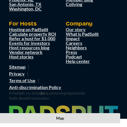
San Antonio, TX
Coliving
Washington, DC
For Hosts
Company
Hosting on PadSplit
Our story
Calculate property ROI
What is PadSplit
Refer a host for $1,000
Impact
Events for investors
Careers
Host resources blog
Neighbors
Vendor network
Press
Host stories
Podcast
Help center
Sitemap
Privacy
Terms of Use
Anti-discrimination Policy
© PadSplit, Inc 2026
Equal Housing Opportunity
Public Benefit Corporation
Map