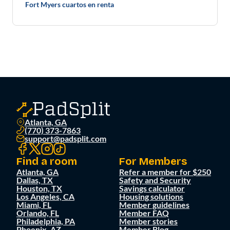
Fort Myers cuartos en renta
Atlanta, GA
(770) 373-7863
support@padsplit.com
Find a room
For Members
Atlanta, GA
Refer a member for $250
Dallas, TX
Safety and Security
Houston, TX
Savings calculator
Los Angeles, CA
Housing solutions
Miami, FL
Member guidelines
Orlando, FL
Member FAQ
Philadelphia, PA
Member stories
Phoenix, AZ
Member Blog