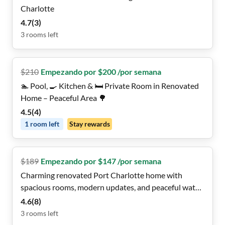
Charlotte
4.7
(
3
)
3
rooms
left
$
210
Empezando por $200 /por semana
🏊 Pool, 🍳 Kitchen & 🛏️ Private Room in Renovated
Home – Peaceful Area 🌳
4.5
(
4
)
1
room
left
Stay rewards
$
189
Empezando por $147 /por semana
Charming renovated Port Charlotte home with
spacious rooms, modern updates, and peaceful water
views
4.6
(
8
)
3
rooms
left