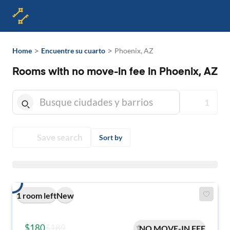
>
>
Home
Encuentre su cuarto
Phoenix, AZ
Rooms with no move-in fee in Phoenix, AZ
1
Save search
Sort by
1 room left
New
$180
$189
NO MOVE-IN FEE