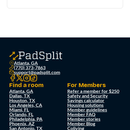
Atlanta, GA
(770) 373-7863
support@padsplit.com
Find a room
For Members
Atlanta, GA
Refer a member for $250
Dallas, TX
Safety and Security
Houston, TX
Savings calculator
Los Angeles, CA
Housing solutions
Miami, FL
Member guidelines
Orlando, FL
Member FAQ
Philadelphia, PA
Member stories
Phoenix, AZ
Member Blog
San Antonio, TX
Coliving