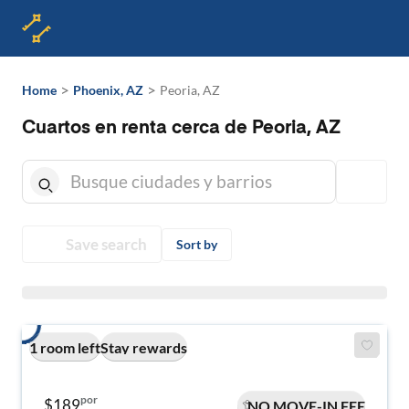
>
>
Home
Phoenix, AZ
Peoria, AZ
Cuartos en renta cerca de Peoria, AZ
Save search
Sort by
1 room left
Stay rewards
por
$189
NO MOVE-IN FEE