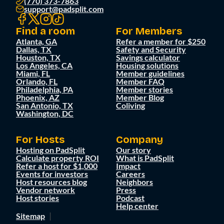
(770) 373-7863
support@padsplit.com
Find a room
For Members
Atlanta, GA
Refer a member for $250
Dallas, TX
Safety and Security
Houston, TX
Savings calculator
Los Angeles, CA
Housing solutions
Miami, FL
Member guidelines
Orlando, FL
Member FAQ
Philadelphia, PA
Member stories
Phoenix, AZ
Member Blog
San Antonio, TX
Coliving
Washington, DC
For Hosts
Company
Hosting on PadSplit
Our story
Calculate property ROI
What is PadSplit
Refer a host for $1,000
Impact
Events for investors
Careers
Host resources blog
Neighbors
Vendor network
Press
Host stories
Podcast
Help center
Sitemap