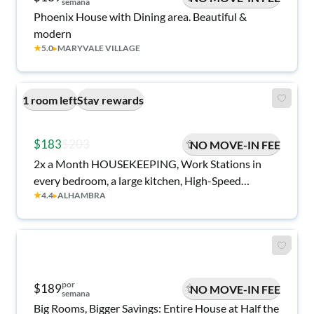
semana
Phoenix House with Dining area. Beautiful &
modern
★
5.0
▸
MARYVALE VILLAGE
1 room left
Stay rewards
$183
$203
NO MOVE-IN FEE
2x a Month HOUSEKEEPING, Work Stations in
every bedroom, a large kitchen, High-Speed
★
4.4
▸
ALHAMBRA
Internet & More
por
$189
NO MOVE-IN FEE
semana
Big Rooms, Bigger Savings: Entire House at Half the