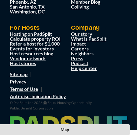
Phoenix, AZ
Member Blog
San Antonio, TX
Coliving
Washington, DC
For Hosts
Company
Hosting on PadSplit
Our story
Calculate property ROI
What is PadSplit
Refer a host for $1,000
Impact
Events for investors
Careers
Host resources blog
Neighbors
Vendor network
Press
Host stories
Podcast
Help center
Sitemap
Privacy
Terms of Use
Anti-discrimination Policy
© PadSplit, Inc 2026
Equal Housing Opportunity
Public Benefit Corporation
Map