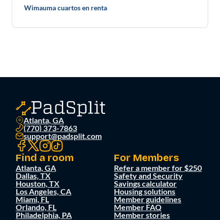
Wimauma cuartos en renta
Atlanta, GA
(770) 373-7863
support@padsplit.com
Find a room
For Members
Atlanta, GA
Refer a member for $250
Dallas, TX
Safety and Security
Houston, TX
Savings calculator
Los Angeles, CA
Housing solutions
Miami, FL
Member guidelines
Orlando, FL
Member FAQ
Philadelphia, PA
Member stories