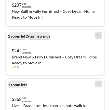
por
$237
semana
New Built & Fully Furnished – Cozy Dream Home
Ready to Move In!
1 room left
Stay rewards
por
$242
semana
Brand New & Fully Furnished – Cozy Dream Home
Ready to Move In!
★
5.0
1 room left
por
$368
semana
Live in Bradenton, less than a minute walk to