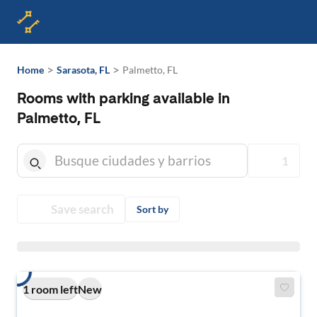
>
>
Home
Sarasota, FL
Palmetto, FL
Rooms with parking available in
Palmetto, FL
1
Save search
Sort by
1 room left
New