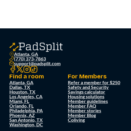
Atlanta, GA
(770) 373-7863
support@padsplit.com
Find a room
For Members
Atlanta, GA
Refer a member for $250
Dallas, TX
Safety and Security
Houston, TX
Savings calculator
Los Angeles, CA
Housing solutions
Miami, FL
Member guidelines
Orlando, FL
Member FAQ
Philadelphia, PA
Member stories
Phoenix, AZ
Member Blog
San Antonio, TX
Coliving
Washington, DC