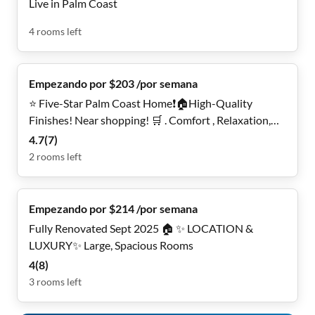
Live in Palm Coast
4
rooms
left
Empezando por $203 /por semana
⭐ Five-Star Palm Coast Home❗🏠High-Quality
Finishes! Near shopping! 🛒 . Comfort , Relaxation,
Homey!⭐ MOVE IN SPECIALS❗
4.7
(
7
)
2
rooms
left
Empezando por $214 /por semana
Fully Renovated Sept 2025 🏠 ✨ LOCATION &
LUXURY✨ Large, Spacious Rooms
4
(
8
)
3
rooms
left