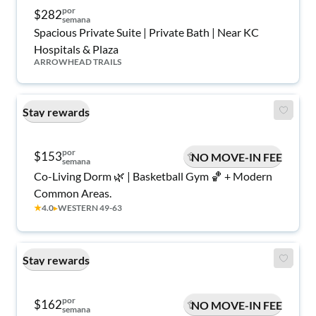
por
$282
semana
Spacious Private Suite | Private Bath | Near KC
Hospitals & Plaza
ARROWHEAD TRAILS
Stay rewards
por
$153
NO MOVE-IN FEE
semana
Co-Living Dorm 🌿 | Basketball Gym 🏀 + Modern
Common Areas.
★
4.0
▸
WESTERN 49-63
Stay rewards
por
$162
NO MOVE-IN FEE
semana