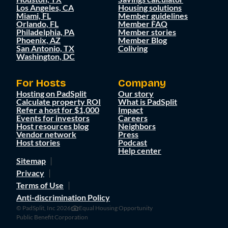
Los Angeles, CA
Housing solutions
Miami, FL
Member guidelines
Orlando, FL
Member FAQ
Philadelphia, PA
Member stories
Phoenix, AZ
Member Blog
San Antonio, TX
Coliving
Washington, DC
For Hosts
Company
Hosting on PadSplit
Our story
Calculate property ROI
What is PadSplit
Refer a host for $1,000
Impact
Events for investors
Careers
Host resources blog
Neighbors
Vendor network
Press
Host stories
Podcast
Help center
Sitemap
Privacy
Terms of Use
Anti-discrimination Policy
© PadSplit, Inc 2026
Equal Housing Opportunity
Public Benefit Corporation