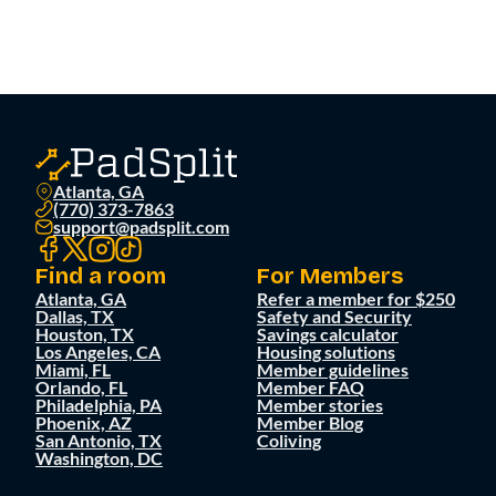
Atlanta, GA
(770) 373-7863
support@padsplit.com
Find a room
For Members
Atlanta, GA
Refer a member for $250
Dallas, TX
Safety and Security
Houston, TX
Savings calculator
Los Angeles, CA
Housing solutions
Miami, FL
Member guidelines
Orlando, FL
Member FAQ
Philadelphia, PA
Member stories
Phoenix, AZ
Member Blog
San Antonio, TX
Coliving
Washington, DC