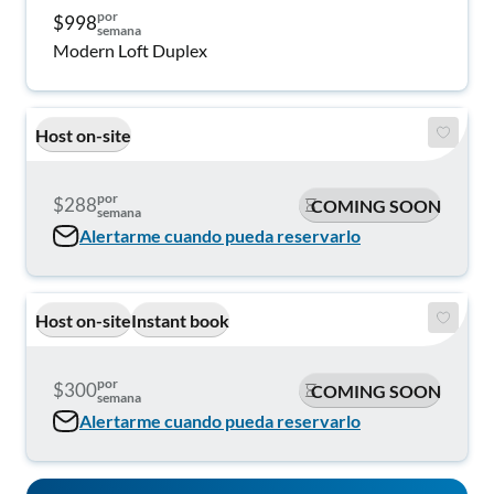
por
$998
semana
Modern Loft Duplex
Host on-site
por
$288
COMING SOON
semana
Alertarme cuando pueda reservarlo
Host on-site
Instant book
por
$300
COMING SOON
semana
Alertarme cuando pueda reservarlo