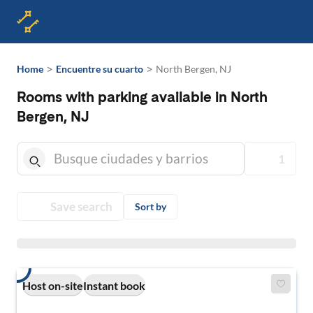
>
>
Home
Encuentre su cuarto
North Bergen, NJ
Rooms with parking available in North
Bergen, NJ
1
Save search
Sort by
Host on-site
Instant book