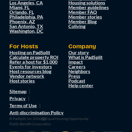
Los Angeles, CA
Housing solutions
Miami, FL
Member guidelines
Orlando, FL
Member FAQ
Philadelphia, PA
Member stories
Phoenix, AZ
Member Blog
San Antonio, TX
Coliving
Washington, DC
For Hosts
Company
Hosting on PadSplit
Our story
Calculate property ROI
What is PadSplit
Refer a host for $1,000
Impact
Events for investors
Careers
Host resources blog
Neighbors
Vendor network
Press
Host stories
Podcast
Help center
Sitemap
Privacy
Terms of Use
Anti-discrimination Policy
© PadSplit, Inc 2026
Equal Housing Opportunity
Public Benefit Corporation