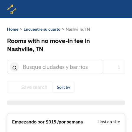
>
>
Home
Encuentre su cuarto
Nashville, TN
Rooms with no move-in fee in
Nashville, TN
1
Save search
Sort by
Empezando por $315 /por semana
Host on-site