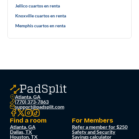
Jellico cuartos en renta
Knoxville cuartos en renta
Memphis cuartos en renta
Atlanta, GA
(770) 373-7863
support@padsplit.com
Find a room
For Members
Atlanta, GA
Refer a member for $250
Dallas, TX
Safety and Security
Houston, TX
Savings calculator