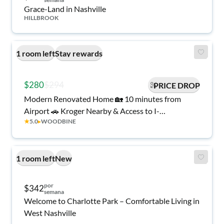
Grace-Land in Nashville
HILLBROOK
1 room left
Stay rewards
$280
$294
PRICE DROP
Modern Renovated Home 🏡 10 minutes from
Airport 🚗 Kroger Nearby & Access to I-
★
5.0
▸
WOODBINE
24/Thompson Ln
1 room left
New
por
$342
semana
Welcome to Charlotte Park – Comfortable Living in
West Nashville