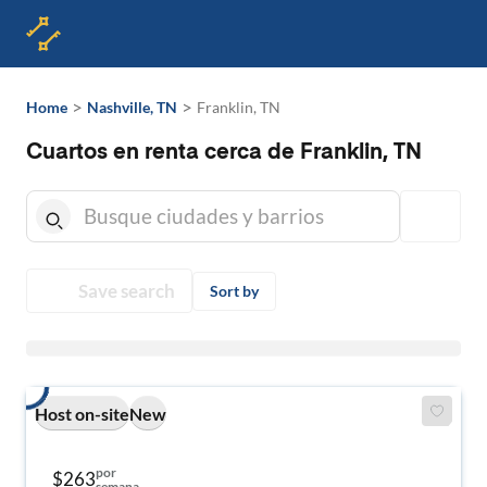
>
>
Home
Nashville, TN
Franklin, TN
Cuartos en renta cerca de Franklin, TN
Save search
Sort by
Host on-site
New
por
$263
semana