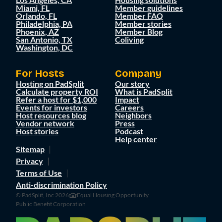
Miami, FL
Member guidelines
Orlando, FL
Member FAQ
Philadelphia, PA
Member stories
Phoenix, AZ
Member Blog
San Antonio, TX
Coliving
Washington, DC
For Hosts
Company
Hosting on PadSplit
Our story
Calculate property ROI
What is PadSplit
Refer a host for $1,000
Impact
Events for investors
Careers
Host resources blog
Neighbors
Vendor network
Press
Host stories
Podcast
Help center
Sitemap
Privacy
Terms of Use
Anti-discrimination Policy
© PadSplit, Inc 2026
Equal Housing Opportunity
Public Benefit Corporation