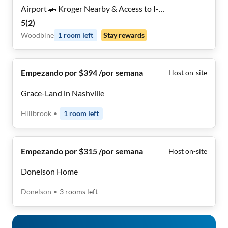
Airport 🚗 Kroger Nearby & Access to I-
24/Thompson Ln
5
(
2
)
Woodbine
1
room
left
Stay rewards
Empezando por $394 /por semana
Host on-site
Grace-Land in Nashville
Hillbrook
•
1
room
left
Empezando por $315 /por semana
Host on-site
Donelson Home
Donelson
•
3
rooms
left