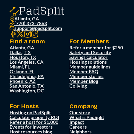
Atlanta, GA
(770) 373-7863
support@padsplit.com
Find a room
For Members
Atlanta, GA
Refer a member for $250
Dallas, TX
Safety and Security
Houston, TX
Savings calculator
Los Angeles, CA
Housing solutions
Miami, FL
Member guidelines
Orlando, FL
Member FAQ
Philadelphia, PA
Member stories
Phoenix, AZ
Member Blog
San Antonio, TX
Coliving
Washington, DC
For Hosts
Company
Hosting on PadSplit
Our story
Calculate property ROI
What is PadSplit
Refer a host for $1,000
Impact
Events for investors
Careers
Host resources blog
Neighbors