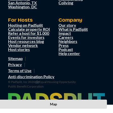
San Antonio, TX
Coliving
Washington, DC
For Hosts
Company
Hosting on PadSplit
Our story
Calculate property ROI
What is PadSplit
Refer a host for $1,000
Impact
Events for investors
Careers
Host resources blog
Neighbors
Vendor network
Press
Host stories
Podcast
Help center
Sitemap
Privacy
Terms of Use
Anti-discrimination Policy
© PadSplit, Inc 2026
Equal Housing Opportunity
Public Benefit Corporation
Map