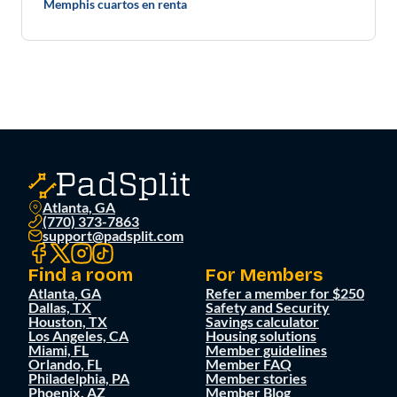
Memphis cuartos en renta
Atlanta, GA
(770) 373-7863
support@padsplit.com
Find a room
For Members
Atlanta, GA
Refer a member for $250
Dallas, TX
Safety and Security
Houston, TX
Savings calculator
Los Angeles, CA
Housing solutions
Miami, FL
Member guidelines
Orlando, FL
Member FAQ
Philadelphia, PA
Member stories
Phoenix, AZ
Member Blog