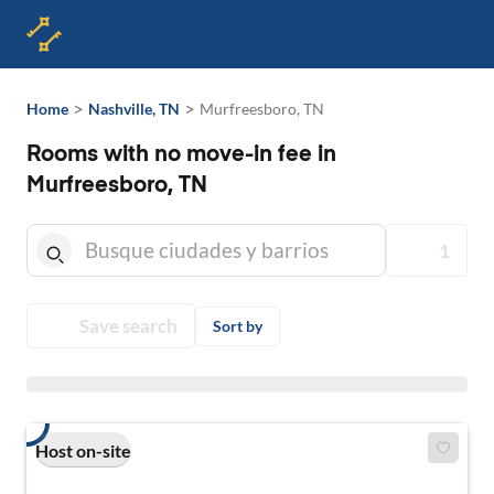
>
>
Home
Nashville, TN
Murfreesboro, TN
Rooms with no move-in fee in
Murfreesboro, TN
1
Save search
Sort by
Host on-site