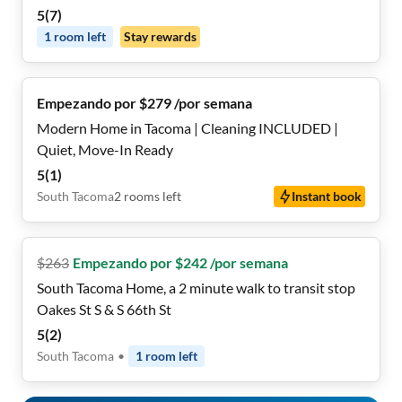
shopping 🛒, transit 🚍 & dining 🍽️. Move-in ready! ✅
5
(
7
)
1
room
left
Stay rewards
Empezando por $279 /por semana
Modern Home in Tacoma | Cleaning INCLUDED |
Quiet, Move-In Ready
5
(
1
)
South Tacoma
2
rooms
left
Instant book
$
263
Empezando por $242 /por semana
South Tacoma Home, a 2 minute walk to transit stop
Oakes St S & S 66th St
5
(
2
)
South Tacoma
•
1
room
left