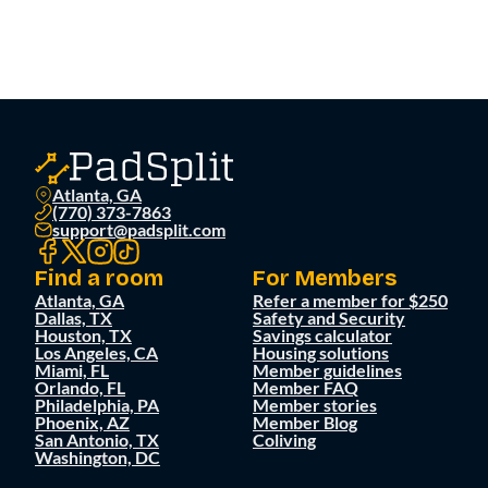
Atlanta, GA
(770) 373-7863
support@padsplit.com
Find a room
For Members
Atlanta, GA
Refer a member for $250
Dallas, TX
Safety and Security
Houston, TX
Savings calculator
Los Angeles, CA
Housing solutions
Miami, FL
Member guidelines
Orlando, FL
Member FAQ
Philadelphia, PA
Member stories
Phoenix, AZ
Member Blog
San Antonio, TX
Coliving
Washington, DC