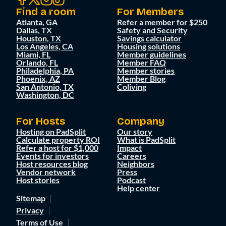
Find a room
For Members
Atlanta, GA
Refer a member for $250
Dallas, TX
Safety and Security
Houston, TX
Savings calculator
Los Angeles, CA
Housing solutions
Miami, FL
Member guidelines
Orlando, FL
Member FAQ
Philadelphia, PA
Member stories
Phoenix, AZ
Member Blog
San Antonio, TX
Coliving
Washington, DC
For Hosts
Company
Hosting on PadSplit
Our story
Calculate property ROI
What is PadSplit
Refer a host for $1,000
Impact
Events for investors
Careers
Host resources blog
Neighbors
Vendor network
Press
Host stories
Podcast
Help center
Sitemap
Privacy
Terms of Use