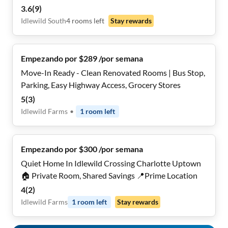
Move-In Ready ✨
3.6
(
9
)
Idlewild South
4
rooms
left
Stay rewards
Empezando por $289 /por semana
Move-In Ready - Clean Renovated Rooms | Bus Stop,
Parking, Easy Highway Access, Grocery Stores
5
(
3
)
Idlewild Farms
•
1
room
left
Empezando por $300 /por semana
Quiet Home In Idlewild Crossing Charlotte Uptown
🏠 Private Room, Shared Savings 📍Prime Location
4
(
2
)
Idlewild Farms
1
room
left
Stay rewards