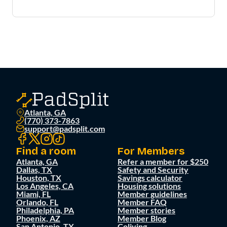
Atlanta, GA
(770) 373-7863
support@padsplit.com
Find a room
For Members
Atlanta, GA
Refer a member for $250
Dallas, TX
Safety and Security
Houston, TX
Savings calculator
Los Angeles, CA
Housing solutions
Miami, FL
Member guidelines
Orlando, FL
Member FAQ
Philadelphia, PA
Member stories
Phoenix, AZ
Member Blog
San Antonio, TX
Coliving