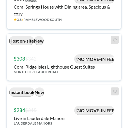
semana
Coral Springs House with Dining area. Spacious &
cozy
★
3.8
▸
RAMBLEWOOD SOUTH
Host on-site
New
$308
$342
NO MOVE-IN FEE
Coral Ridge Isles Lighthouse Guest Suites
NORTH FORT LAUDERDALE
Instant book
New
$284
$315
NO MOVE-IN FEE
Live in Lauderdale Manors
LAUDERDALE MANORS