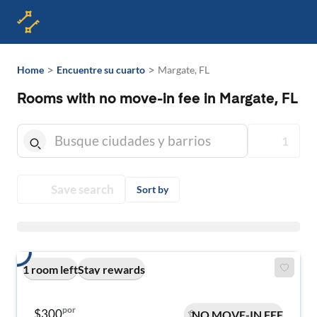
>
>
Home
Encuentre su cuarto
Margate, FL
Rooms with no move-in fee in Margate, FL
1
Save search
Sort by
1 room left
Stay rewards
por
$300
NO MOVE-IN FEE